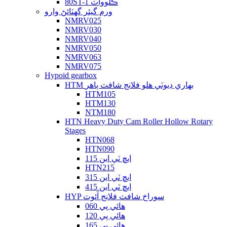
80ST-1 ڪلوواٽ
ورم گيئر گهٽائڻ وارو
NMRV025
NMRV030
NMRV040
NMRV050
NMRV063
NMRV075
Hypoid gearbox
HTM بھاري ڊيوٽي ھلو فلانج شافٽ ٻاھر
HTM105
HTM130
NTM180
HTN Heavy Duty Cam Roller Hollow Rotary
Stages
HTN068
HTN090
ايڇ ٽي اين 115
HTN215
ايڇ ٽي اين 315
ايڇ ٽي اين 415
HYP سوراخ شافٽ فلانج آئوٽ
هائي پي 060
هائي پي 120
هائي پي 165