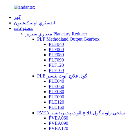
گهر
انڊسٽري ايپليڪيشنون
مصنوعات
معياري سيريز Planetary Reducer
PLF Methodland Output Gearbox
PLF040
PLF060
PLF080
PLF090
PLF120
PLF160
PLE گول فلانج آئوٽ پٽيسر
PLE040
PLE060
PLE080
PLE090
PLE120
PLE160
PVEA ساڄي زاويه گول فلانج آئوٽ پٽ ريڊيسر
PVEA060
PVEA090
PVEA120