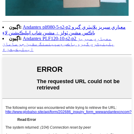
Andantex plf080-5-s2-p2 معياري سيريز پلانيٽري گيرو
اڳيون:
باڪس مشين ٽولز ۽ مشين شاپ ايپليڪيشنن لاءِ
Andantex PLF120-10-s2-p2 معياري سيريز
اڳيون:
پلينيٽري گيرو باڪس ڊسپينسنگ مشين جو سامان
ايپليڪيشن ۾