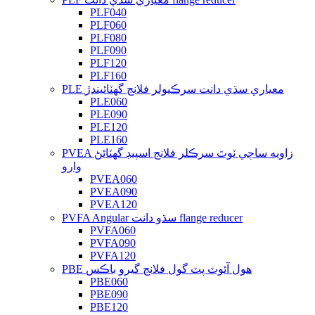
PLF040
PLF060
PLF080
PLF090
PLF120
PLF160
PLE معياري سڌي دانت سرڪيولر فلانج گھٽائيندڙ
PLE060
PLE090
PLE120
PLE160
PVEA زاويه ساڄي ٽوٿ سرڪلر فلانج اسپيڊ گهٽائڻ
وارو
PVEA060
PVEA090
PVEA120
PVFA Angular سڌو دانت flange reducer
PVFA060
PVFA090
PVFA120
PBE هول آئوٽ پٽ گول فلانج گيرو باڪس
PBE060
PBE090
PBE120