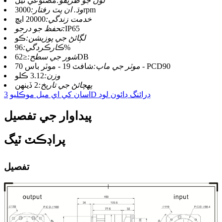
لوڻ جو طريقو:
مصنوعي تيل
3000rpm
وڌ. ان پٽ رفتار:
خدمت زندگي:
20000 ايڇ
IP65
تحفظ جو درجو:
لڳائڻ جي پوزيشن:
ڪو
96%
ڪارڪردگي:
≤62DB
شور جي سطح:
شافٽ 19 - موٽر باس 70 - PCD90
موٽر جي ماپ:
وزن:
3.12 ڪلو
پهچائڻ جي تاريخ:
2 ڏينهن
3D ڊرائنگ ڊائون لوڊ
اسان کي اي ميل موڪليو
پيداوار جي تفصيل
پراڊڪٽ ٽيگ
تفصيل