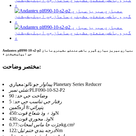
Andantex plf090-10-s2-p2 معياري سيريز سياري گيرو باڪس صنعتي مشينري سامان
جي ايپليڪيشنن ۾
مختصر وضاحت:
معياري Planetary Series Reducer
پيداوار جو نالو:
PLF090-10-S2-P2
شئي نمبر:
وضاحت جي حد:
90
رفتار جي تناسب جي حد:
5
پٺڀرائي:
8 آرڪمين
450N
وڌ ۾ وڌ شعاع قوت:
430N
وڌ. محوري قوت:
0.77kg.cm²
جڙت جا ماس لمحات:
122Nm
درجه بندي ختم ٿيل: