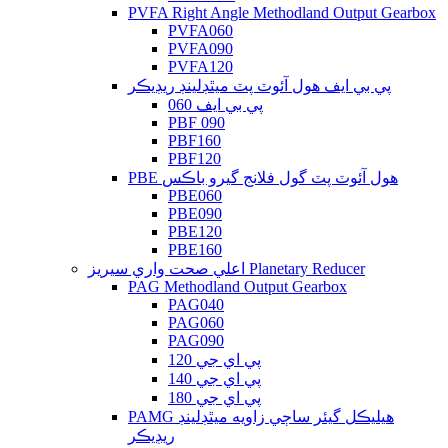
PVFA Right Angle Methodland Output Gearbox
PVFA060
PVFA090
PVFA120
پي بي ايف هول آئوٽ پٽ ميٿڊلينڊ ريڊيڪر
پي بي ايف 060
PBF 090
PBF160
PBF120
PBE هول آئوٽ پٽ گول فلانج گيرو باڪس
PBE060
PBE090
PBE120
PBE160
اعلي صحت واري سيريز Planetary Reducer
PAG Methodland Output Gearbox
PAG040
PAG060
PAG090
پي اي جي 120
پي اي جي 140
پي اي جي 180
PAMG هيليڪل گيئر ساڄي زاويه ميٿڊلينڊ
ريڊيڪر