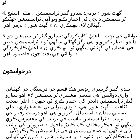
ٿو.
4. گھٽ شور ۽ نرمي: سيارو گيئر ٽرانسميشن ۽ ملٽي اسٽيج
ٽرانسميشن ڍانچي کي اختيار ڪيو ويو آھي ٽرانسميشن جھٽڪو
گھٽائڻ لاءِ، تنھنڪري ان ۾ گھٽ شور ۽ نرمي آھي.
5. توانائي جي بچت ۽ اعليٰ ڪارڪردگي: سيارو گيئر ٽرانسميشن جو
ڍانچو اختيار ڪيو ويو آھي رگڙ گھٽائي سگھي ٿو ۽ ٽرانسميشن حصن
جي نقصان کي گھٽائي سگھي ٿو، تنھنڪري ان ۾ اعليٰ ڪارڪردگي
۽ توانائي جي بچت جون خاصيتون آھن.
درخواستون
سڌي گيئر گرينٽري ريڊسر هڪ قسم جي درستگي جي گھٽتائي
واري ڊوائيس آهي صنعتي مشينري ٽرانسميشن لاءِ. اهو سيارو
گيئر ٽرانسميشن ڍانچي کي اختيار ڪري ٿو، جنهن ۾ اعلي صحت
واري، اعلي torque کثافت ۽ گهٽ شور آهي، ۽ وڏي پيماني تي
صنعتي ميدان ۾ استعمال ڪيو ويو آهي. اهو درست رفتار جي
ترتيب ۽ ٽرانسميشن تناسب جي ترتيب کي محسوس ڪري
سگھي ٿو، جيڪو مختلف ڪم ڪندڙ ماحول ۽ ضرورتن کي ترتيب
ڏئي سگھي ٿو، صنعتي مشينري جي ٽرانسميشن ڪارڪردگي ۽
استحڪام کي بهتر بڻائي، ۽ ٽرانسميشن شور ۽ کمپن کي گھٽائي