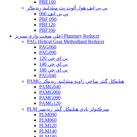
PBE160
پي بي ايف هول آئوٽ پٽ ميٿڊلينڊ ريڊيڪر
پي بي ايف 060
PBF 090
PBF120
PBF160
اعلي صحت واري سيريز Planetary Reducer
PAG Helical Gear Methodland Reducer
PAG060
PAG090
پي اي جي 120
پي اي جي 140
پي اي جي 180
PAG040
PAMG هيليڪل گيئر ساڄي زاويه ميٿڊلينڊ ريڊيڪر
PAMG040
PAMG060
PAMG090
PAMG120
PLM سرڪيولر باڊي هيليڪل گيئر ريڊيسر
PLM090
PLM060
PLM120
PLM140
PLM180