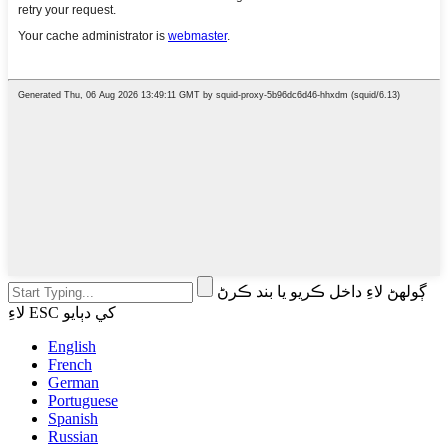
ڳولهڻ لاءِ داخل ڪريو يا بند ڪرڻ
لاءِ ESC کي دٻايو
English
French
German
Portuguese
Spanish
Russian