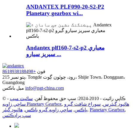
ANDANTEX PLF090-20-S2-P2
Planetary gearbox wi...
Andantex plf160-7-s2-p2 معياري
سيريز سيارو ...
فون
+8618938188498
پتو
نمبر 215، Tongde روڊ، چوٿون ڳوٺ، Shijie Town، Dongguan،
Guangdong
info@ngt-china.com
ميل باڪس
© ڪاپي رائيٽ - 2010-2024: سڀ حق محفوظ آهن.
سائيٽ ميپ
-
هائپوڊ گيئرس
,
سوراخ شافٽ گيرو
,
ساڄي زاويه Planetary Gearbox
,
Planetary Gearbox
,
باڪس
,
ساڄي زاويه گيرو باڪس
,
هائپوڊ گيئر
سڀ پراڊڪٽس