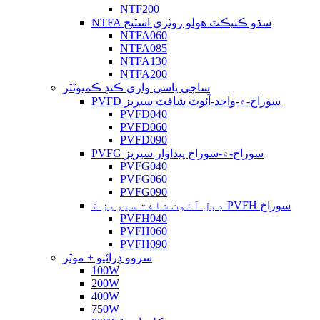
NTF200
NTFA سڌو ڪنيڪٽ هولو روٽري اسٽيج
NTFA060
NTFA085
NTFA130
NTFA200
ساڄي پاسي واري ڪنڊ ڪميوٽٽر
PVFD سوراخ-۾-واحد-آئوٽ شافٽ سيريز
PVFD040
PVFD060
PVFD090
PVFG سوراخ-۾-سوراخ پيداوار سيريز
PVFG040
PVFG060
PVFG090
ڊبل آئوٽ شافٽ سيريز ۾ PVFH سوراخ
PVFH040
PVFH060
PVFH090
سروو ڊرائيو + موٽر
100W
200W
400W
750W