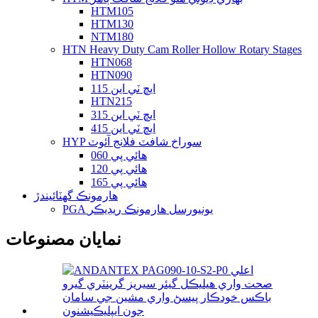
HTM105
HTM130
NTM180
HTN Heavy Duty Cam Roller Hollow Rotary Stages
HTN068
HTN090
ايڇ ٽي اين 115
HTN215
ايڇ ٽي اين 315
ايڇ ٽي اين 415
HYP سوراخ شافٽ فلانج آئوٽ
هائي پي 060
هائي پي 120
هائي پي 165
هارمونڪ گھٽائيندڙ
PGA يونيورسل هارمونڪ ريڊيڪر
نمايان مصنوعات