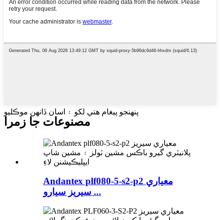
پنهنجو پيغام هتي لکو ۽ اسان ڏانهن موڪليو
مصنوعات جا زمرا
Andantex plf080-5-s2-p2 معياري
سيريز سيارو ...