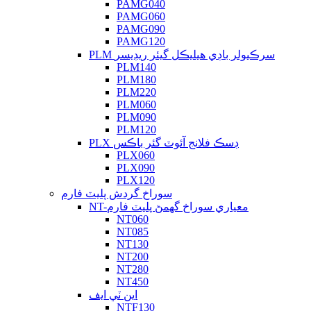
PAMG040
PAMG060
PAMG090
PAMG120
PLM سرڪيولر باڊي هيليڪل گيئر ريڊيسر
PLM140
PLM180
PLM220
PLM060
PLM090
PLM120
PLX ڊسڪ فلانج آئوٽ گئر باڪس
PLX060
PLX090
PLX120
سوراخ گردش پليٽ فارم
NT-معياري سوراخ گھمڻ پليٽ فارم
NT060
NT085
NT130
NT200
NT280
NT450
اين ٽي ايف
NTF130