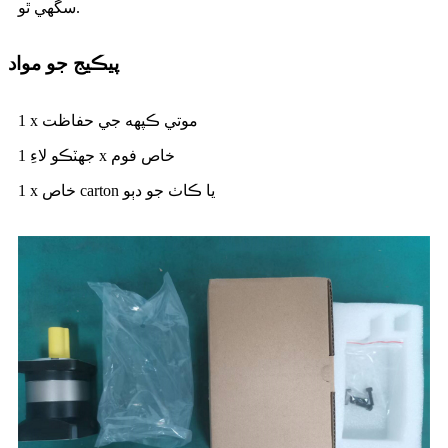
سگھي ٿو.
پيڪيج جو مواد
1 x موتي ڪپهه جي حفاظت
جھٽڪو لاءِ 1 x خاص فوم
1 x خاص carton يا ڪاٺ جو دٻو