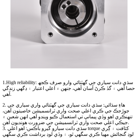
1.High reliability: سڌي دانت سياري جي گھٽتائي وارو صرف ڪجھ
حصا آھي ۽ گڏ ڪرڻ آسان آھي، جنھن ۾ اعلي اعتبار ۽ ڊگھي زندگي
آھي.
2. هاءِ سڌائي: سڌي دانت سياري جي گھٽتائي واري سياري جي
جوڙجڪ جي ڪري اعلي صحت واري ٽرانسميشن خاصيتون آهن،
تنهنڪري اهو وڏي پيماني تي استعمال ڪيو ويندو آهي انهن شعبن ۾
جيڪي اعلي صحت واري ٽرانسميشن جي ضرورت هونديون آهن.
3. سڌي دانت سيارو گيرو باڪس: اهو اعلي torque کثافت ۽ ڳري
لوڊ گنجائش مهيا ڪري سگهي ٿو، ۽ وڏي لوڊ برداشت ڪري سگهي