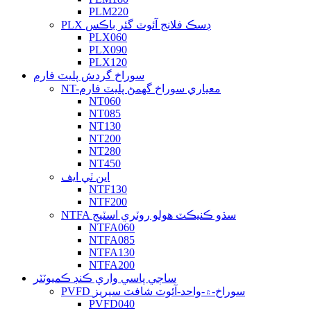
PLM220
PLX ڊسڪ فلانج آئوٽ گئر باڪس
PLX060
PLX090
PLX120
سوراخ گردش پليٽ فارم
NT-معياري سوراخ گھمڻ پليٽ فارم
NT060
NT085
NT130
NT200
NT280
NT450
اين ٽي ايف
NTF130
NTF200
NTFA سڌو ڪنيڪٽ هولو روٽري اسٽيج
NTFA060
NTFA085
NTFA130
NTFA200
ساڄي پاسي واري ڪنڊ ڪميوٽٽر
PVFD سوراخ-۾-واحد-آئوٽ شافٽ سيريز
PVFD040