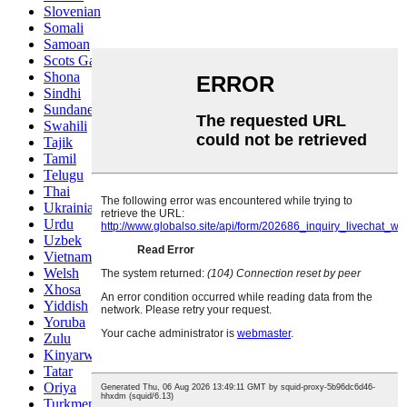
Slovenian
Somali
Samoan
Scots Gaelic
Shona
Sindhi
Sundanese
Swahili
Tajik
Tamil
Telugu
Thai
Ukrainian
Urdu
Uzbek
Vietnamese
Welsh
Xhosa
Yiddish
Yoruba
Zulu
Kinyarwanda
Tatar
Oriya
Turkmen