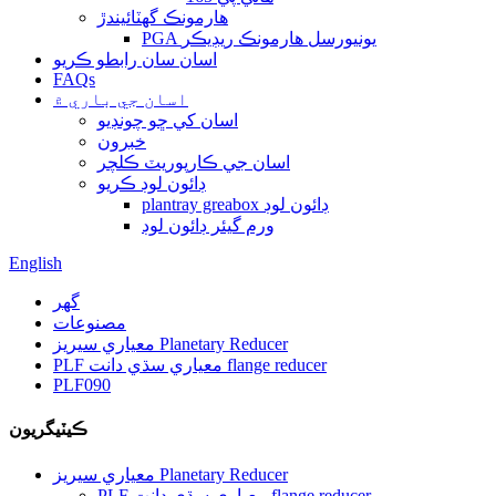
هارمونڪ گھٽائيندڙ
PGA يونيورسل هارمونڪ ريڊيڪر
اسان سان رابطو ڪريو
FAQs
اسان جي باري ۾
اسان کي ڇو چونڊيو
خبرون
اسان جي ڪارپوريٽ ڪلچر
ڊائون لوڊ ڪريو
plantray greabox ڊائون لوڊ
ورم گيئر ڊائون لوڊ
English
گهر
مصنوعات
معياري سيريز Planetary Reducer
PLF معياري سڌي دانت flange reducer
PLF090
ڪيٽيگريون
معياري سيريز Planetary Reducer
PLF معياري سڌي دانت flange reducer