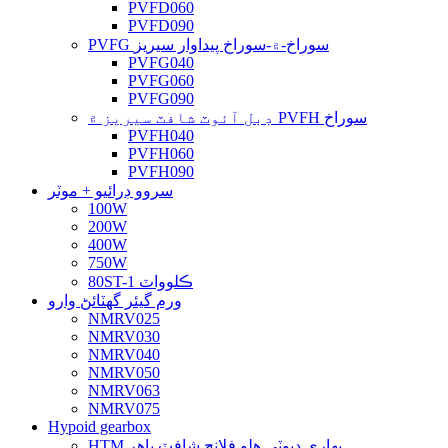
PVFD060
PVFD090
PVFG سوراخ-۾-سوراخ پيداوار سيريز
PVFG040
PVFG060
PVFG090
ڊبل آئوٽ شافٽ سيريز ۾ PVFH سوراخ
PVFH040
PVFH060
PVFH090
سروو ڊرائيو + موٽر
100W
200W
400W
750W
80ST-1 ڪلوواٽ
ورم گيئر گهٽائڻ وارو
NMRV025
NMRV030
NMRV040
NMRV050
NMRV063
NMRV075
Hypoid gearbox
HTM بھاري ڊيوٽي ھلو فلانج شافٽ ٻاھر