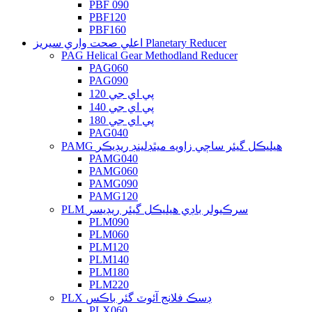
PBF 090
PBF120
PBF160
اعلي صحت واري سيريز Planetary Reducer
PAG Helical Gear Methodland Reducer
PAG060
PAG090
پي اي جي 120
پي اي جي 140
پي اي جي 180
PAG040
PAMG هيليڪل گيئر ساڄي زاويه ميٿڊلينڊ ريڊيڪر
PAMG040
PAMG060
PAMG090
PAMG120
PLM سرڪيولر باڊي هيليڪل گيئر ريڊيسر
PLM090
PLM060
PLM120
PLM140
PLM180
PLM220
PLX ڊسڪ فلانج آئوٽ گئر باڪس
PLX060