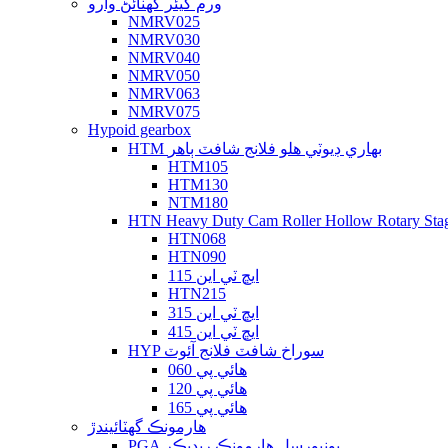
ورم گيئر گهٽائڻ وارو
NMRV025
NMRV030
NMRV040
NMRV050
NMRV063
NMRV075
Hypoid gearbox
HTM بھاري ڊيوٽي ھلو فلانج شافٽ ٻاھر
HTM105
HTM130
NTM180
HTN Heavy Duty Cam Roller Hollow Rotary Sta
HTN068
HTN090
ايڇ ٽي اين 115
HTN215
ايڇ ٽي اين 315
ايڇ ٽي اين 415
HYP سوراخ شافٽ فلانج آئوٽ
هائي پي 060
هائي پي 120
هائي پي 165
هارمونڪ گھٽائيندڙ
PGA يونيورسل هارمونڪ ريڊيڪر