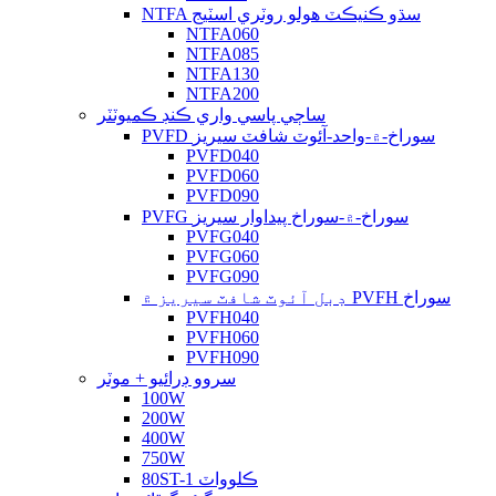
NTFA سڌو ڪنيڪٽ هولو روٽري اسٽيج
NTFA060
NTFA085
NTFA130
NTFA200
ساڄي پاسي واري ڪنڊ ڪميوٽٽر
PVFD سوراخ-۾-واحد-آئوٽ شافٽ سيريز
PVFD040
PVFD060
PVFD090
PVFG سوراخ-۾-سوراخ پيداوار سيريز
PVFG040
PVFG060
PVFG090
ڊبل آئوٽ شافٽ سيريز ۾ PVFH سوراخ
PVFH040
PVFH060
PVFH090
سروو ڊرائيو + موٽر
100W
200W
400W
750W
80ST-1 ڪلوواٽ