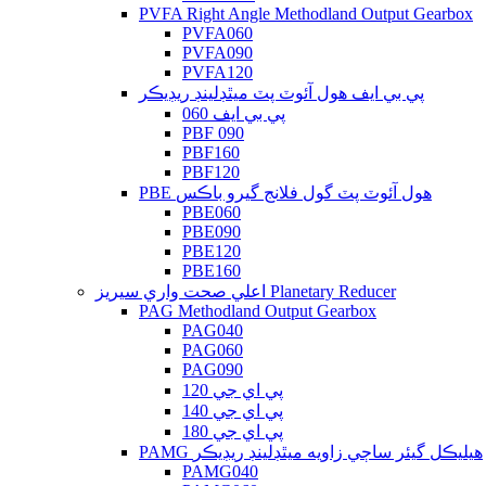
PVFA Right Angle Methodland Output Gearbox
PVFA060
PVFA090
PVFA120
پي بي ايف هول آئوٽ پٽ ميٿڊلينڊ ريڊيڪر
پي بي ايف 060
PBF 090
PBF160
PBF120
PBE هول آئوٽ پٽ گول فلانج گيرو باڪس
PBE060
PBE090
PBE120
PBE160
اعلي صحت واري سيريز Planetary Reducer
PAG Methodland Output Gearbox
PAG040
PAG060
PAG090
پي اي جي 120
پي اي جي 140
پي اي جي 180
PAMG هيليڪل گيئر ساڄي زاويه ميٿڊلينڊ ريڊيڪر
PAMG040