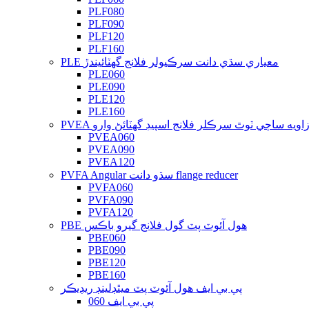
PLF080
PLF090
PLF120
PLF160
PLE معياري سڌي دانت سرڪيولر فلانج گھٽائيندڙ
PLE060
PLE090
PLE120
PLE160
PVE زاويه ساڄي ٽوٿ سرڪلر فلانج اسپيڊ گهٽائڻ وارو
PVEA060
PVEA090
PVEA120
PVFA Angular سڌو دانت flange reducer
PVFA060
PVFA090
PVFA120
PBE هول آئوٽ پٽ گول فلانج گيرو باڪس
PBE060
PBE090
PBE120
PBE160
پي بي ايف هول آئوٽ پٽ ميٿڊلينڊ ريڊيڪر
پي بي ايف 060