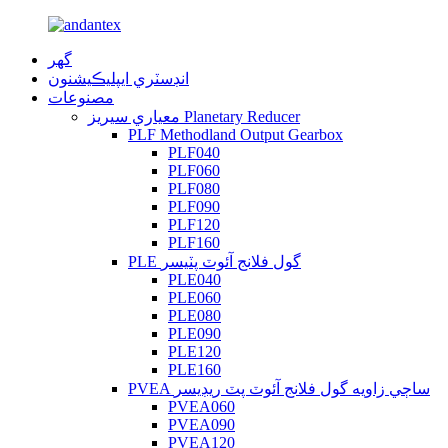
گهر
انڊسٽري ايپليڪيشنون
مصنوعات
معياري سيريز Planetary Reducer
PLF Methodland Output Gearbox
PLF040
PLF060
PLF080
PLF090
PLF120
PLF160
PLE گول فلانج آئوٽ پٽيسر
PLE040
PLE060
PLE080
PLE090
PLE120
PLE160
PVEA ساڄي زاويه گول فلانج آئوٽ پٽ ريڊيسر
PVEA060
PVEA090
PVEA120