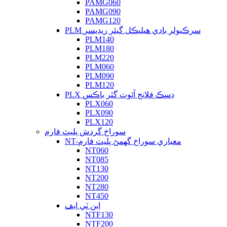
PAMG060
PAMG090
PAMG120
PLM سرڪيولر باڊي هيليڪل گيئر ريڊيسر
PLM140
PLM180
PLM220
PLM060
PLM090
PLM120
PLX ڊسڪ فلانج آئوٽ گئر باڪس
PLX060
PLX090
PLX120
سوراخ گردش پليٽ فارم
NT-معياري سوراخ گھمڻ پليٽ فارم
NT060
NT085
NT130
NT200
NT280
NT450
اين ٽي ايف
NTF130
NTF200