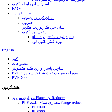
اسان سان رابطو ڪريو
FAQs
اسان جي باري ۾
اسان کي ڇو چونڊيو
خبرون
اسان جي ڪارپوريٽ ڪلچر
ڊائون لوڊ ڪريو
plantray greabox ڊائون لوڊ
ورم گيئر ڊائون لوڊ
English
گهر
مصنوعات
ساڄي پاسي واري ڪنڊ ڪميوٽٽر
PVFD سوراخ-۾-واحد-آئوٽ شافٽ سيريز
PVFD060
ڪيٽيگريون
معياري سيريز Planetary Reducer
PLF معياري سڌي دانت flange reducer
PLF040
PLF060