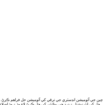
چين جي آٽوميشن انڊسٽري جي ترقي کي آٽوميشن حل فراهم ڪرڻ وار
حل کي انٽرنيشنل ۾ درد جي پوائنٽن کي حل ڪرڻ لاء وڌ ۾ وڌ اصلا