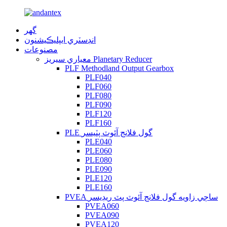
گهر
انڊسٽري ايپليڪيشنون
مصنوعات
معياري سيريز Planetary Reducer
PLF Methodland Output Gearbox
PLF040
PLF060
PLF080
PLF090
PLF120
PLF160
PLE گول فلانج آئوٽ پٽيسر
PLE040
PLE060
PLE080
PLE090
PLE120
PLE160
PVEA ساڄي زاويه گول فلانج آئوٽ پٽ ريڊيسر
PVEA060
PVEA090
PVEA120