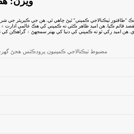
ويزن: هڪ
ڪ "طاقتور ٽيڪنالاجي ڪمپني" ٿيڻ چاهي ٿي. هن جي ڪيريئر جي شرو
صد قائم ڪيا. هن اميد ظاهر ڪئي ته ڪمپني کي هڪ عالمي ادارت ۾ ٺا
مضبوط ٽيڪنالاجي ڪمپنيون پروڊڪٽس هجڻ گهر