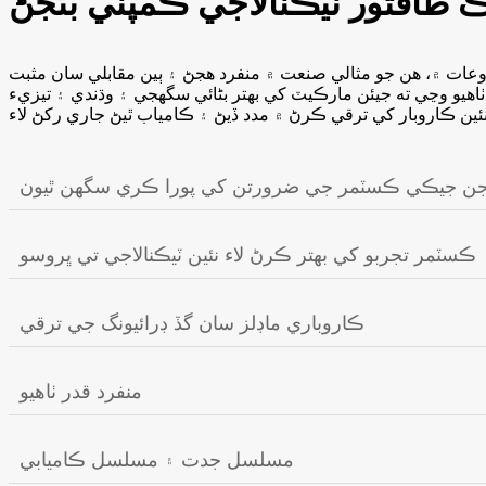
 طاقتور ٽيڪنالاجي ڪمپني بڻجڻ
عات ۾، هن جو مثالي صنعت ۾ منفرد هجڻ ۽ ٻين مقابلي سان مثبت
هيو وڃي ته جيئن مارڪيٽ کي بهتر بڻائي سگهجي ۽ وڌندي ۽ تيزيء
جن جيڪي ڪسٽمر جي ضرورتن کي پورا ڪري سگهن ٿيون
ڪسٽمر تجربو کي بهتر ڪرڻ لاء نئين ٽيڪنالاجي تي ڀروسو
ڪاروباري ماڊلز سان گڏ ڊرائيونگ جي ترقي
منفرد قدر ٺاهيو
مسلسل جدت ۽ مسلسل ڪاميابي