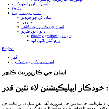
اسان سان رابطو ڪريو
FAQs
اسان جي باري ۾
اسان کي ڇو چونڊيو
خبرون
اسان جي ڪارپوريٽ ڪلچر
ڊائون لوڊ ڪريو
plantray greabox ڊائون لوڊ
ورم گيئر ڊائون لوڊ
English
گهر
اسان جي ڪارپوريٽ ڪلچر
اسان جي ڪارپوريٽ ڪلچر
خودڪار ايپليڪيشنن لاء نئين قدر
در، ۽ مارڪيٽ جي تبديلين جي ضرورت آهي. هن عمل ۾، پراڊڪٽ جي
ي ماڻهو سمجهن ٿا ته اهي ڪري سگهن ٿا. پر زندگي جي سڀني شعبن ۾