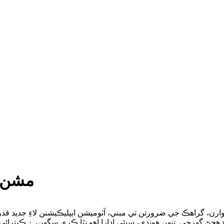
مشن: 
ن، گراهڪ جي ضرورتن تي مبني، آٽوميشن ايپليڪيشنن لاءِ جديد ق
ح هجڻ گهرجي. تنهن هوندي، سڀئي ادارا اهو نٿا ڪري سگهن، ۽ ڪيترائ