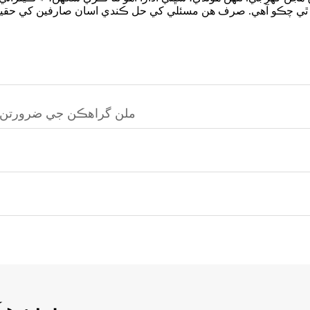
يده ٿي چڪو آهي. صرف هن مسئلي کي حل ڪندي اسان صارفين کي حق
ملن گراهڪن جي ضرورتن ک