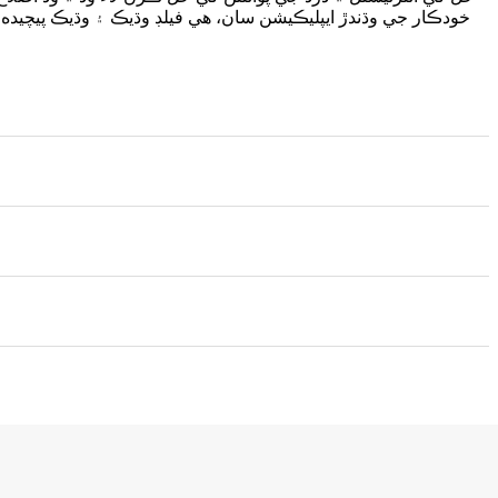
خودڪار جي وڌندڙ ايپليڪيشن سان، هي فيلڊ وڌيڪ ۽ وڌيڪ پيچ