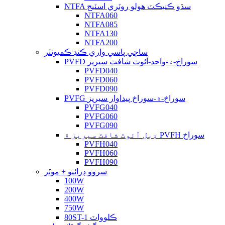
NTFA سڌو ڪنيڪٽ هولو روٽري اسٽيج
NTFA060
NTFA085
NTFA130
NTFA200
ساڄي پاسي واري ڪنڊ ڪميوٽٽر
PVFD سوراخ-۾-واحد-آئوٽ شافٽ سيريز
PVFD040
PVFD060
PVFD090
PVFG سوراخ-۾-سوراخ پيداوار سيريز
PVFG040
PVFG060
PVFG090
ڊبل آئوٽ شافٽ سيريز ۾ PVFH سوراخ
PVFH040
PVFH060
PVFH090
سروو ڊرائيو + موٽر
100W
200W
400W
750W
80ST-1 ڪلوواٽ