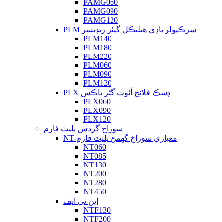
PAMG060
PAMG090
PAMG120
PLM سرڪيولر باڊي هيليڪل گيئر ريڊيسر
PLM140
PLM180
PLM220
PLM060
PLM090
PLM120
PLX ڊسڪ فلانج آئوٽ گئر باڪس
PLX060
PLX090
PLX120
سوراخ گردش پليٽ فارم
NT-معياري سوراخ گھمڻ پليٽ فارم
NT060
NT085
NT130
NT200
NT280
NT450
اين ٽي ايف
NTF130
NTF200