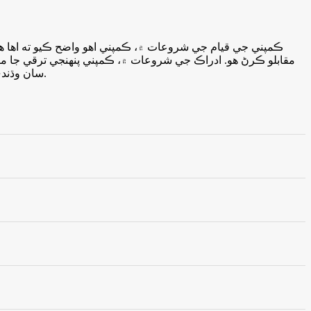
ڪمپني جي قيام جي شروعات ۾، ڪمپني اهو واضح ڪيو ته اها ه
مقابلو ڪرڻ هو. ادراڪ جي شروعات ۾، ڪمپني پنهنجي ترقي جا مق
سان وڌندي. هن اميد رکي ٿو ته ڪمپني کي دنيا کي بهتر سمجهڻ ۽ گراهڪن کي نئين ڪاروبار کي ترقي ڪرڻ ۾ مدد ڏيڻ ۽ ڪامياب ٿيڻ جاري رکڻ لاء.