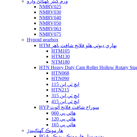
ورم گيئر گهٽائڻ وارو
NMRV025
NMRV030
NMRV040
NMRV050
NMRV063
NMRV075
Hypoid gearbox
HTM بھاري ڊيوٽي ھلو فلانج شافٽ ٻاھر
HTM105
HTM130
NTM180
HTN Heavy Duty Cam Roller Hollow Rotary Sta
HTN068
HTN090
ايڇ ٽي اين 115
HTN215
ايڇ ٽي اين 315
ايڇ ٽي اين 415
HYP سوراخ شافٽ فلانج آئوٽ
هائي پي 060
هائي پي 120
هائي پي 165
هارمونڪ گھٽائيندڙ
PGA يونيورسل هارمونڪ ريڊيڪر