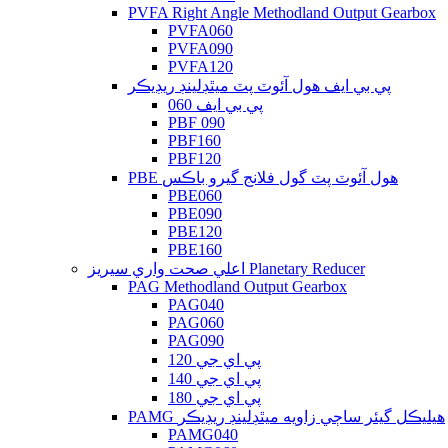
PVFA Right Angle Methodland Output Gearbox
PVFA060
PVFA090
PVFA120
پي بي ايف هول آئوٽ پٽ ميٿڊلينڊ ريڊيڪر
پي بي ايف 060
PBF 090
PBF160
PBF120
PBE هول آئوٽ پٽ گول فلانج گيرو باڪس
PBE060
PBE090
PBE120
PBE160
اعلي صحت واري سيريز Planetary Reducer
PAG Methodland Output Gearbox
PAG040
PAG060
PAG090
پي اي جي 120
پي اي جي 140
پي اي جي 180
PAMG هيليڪل گيئر ساڄي زاويه ميٿڊلينڊ ريڊيڪر
PAMG040