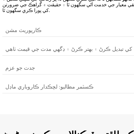
يقي معيار جي خدمت آڻي سگهون ٿا ۽ حقيقت ۾ گراهڪ جي ضرورتن
کي پورا ڪري سگهون ٿا.
ڪارپوريٽ مشن
ي تبديل ڪرڻ ۽ بهتر ڪرڻ ۽ ڊگهي مدت جي قيمت ٺاهي
جدت جو عزم
ڪسٽمر مطالبو: لچڪدار ڪاروباري ماڊل