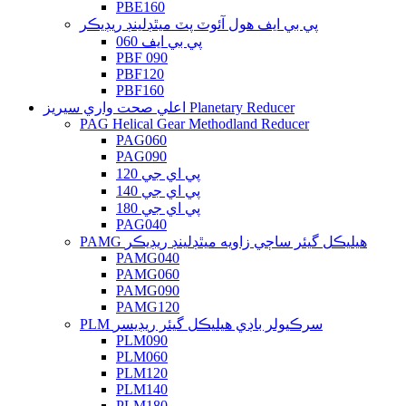
PBE160
پي بي ايف هول آئوٽ پٽ ميٿڊلينڊ ريڊيڪر
پي بي ايف 060
PBF 090
PBF120
PBF160
اعلي صحت واري سيريز Planetary Reducer
PAG Helical Gear Methodland Reducer
PAG060
PAG090
پي اي جي 120
پي اي جي 140
پي اي جي 180
PAG040
PAMG هيليڪل گيئر ساڄي زاويه ميٿڊلينڊ ريڊيڪر
PAMG040
PAMG060
PAMG090
PAMG120
PLM سرڪيولر باڊي هيليڪل گيئر ريڊيسر
PLM090
PLM060
PLM120
PLM140
PLM180