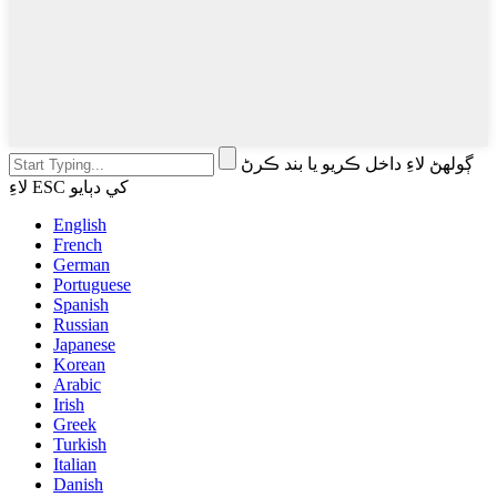
ڳولهڻ لاءِ داخل ڪريو يا بند ڪرڻ
لاءِ ESC کي دٻايو
English
French
German
Portuguese
Spanish
Russian
Japanese
Korean
Arabic
Irish
Greek
Turkish
Italian
Danish