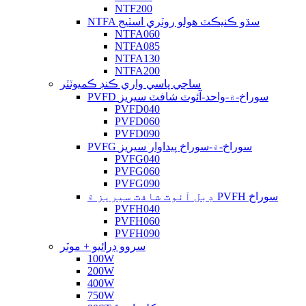
NTF200
NTFA سڌو ڪنيڪٽ هولو روٽري اسٽيج
NTFA060
NTFA085
NTFA130
NTFA200
ساڄي پاسي واري ڪنڊ ڪميوٽٽر
PVFD سوراخ-۾-واحد-آئوٽ شافٽ سيريز
PVFD040
PVFD060
PVFD090
PVFG سوراخ-۾-سوراخ پيداوار سيريز
PVFG040
PVFG060
PVFG090
ڊبل آئوٽ شافٽ سيريز ۾ PVFH سوراخ
PVFH040
PVFH060
PVFH090
سروو ڊرائيو + موٽر
100W
200W
400W
750W