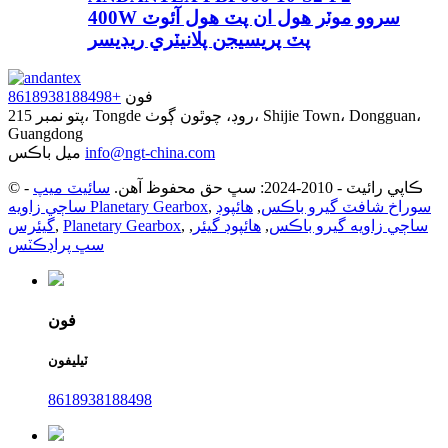
400W سروو موٽر هول ان پٽ هول آئوٽ
پٽ پريسيجن پلانيٽري ريڊيسر
فون
+8618938188498
پتو
نمبر 215، Tongde روڊ، چوٿون ڳوٺ، Shijie Town، Dongguan،
Guangdong
info@ngt-china.com
ميل باڪس
© ڪاپي رائيٽ - 2010-2024: سڀ حق محفوظ آهن.
سائيٽ ميپ
-
سوراخ شافٽ گيرو باڪس
,
هائپوڊ
,
ساڄي زاويه Planetary Gearbox
ساڄي زاويه گيرو باڪس
,
هائپوڊ گيئر
,
,
Planetary Gearbox
,
گيئرس
سڀ پراڊڪٽس
فون
ٽيليفون
8618938188498