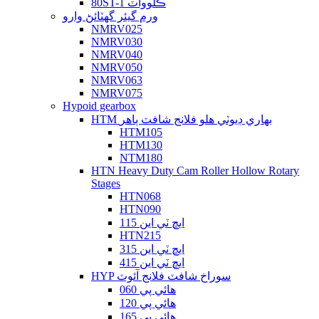
80ST-1 ڪلوواٽ
ورم گيئر گهٽائڻ وارو
NMRV025
NMRV030
NMRV040
NMRV050
NMRV063
NMRV075
Hypoid gearbox
HTM بھاري ڊيوٽي ھلو فلانج شافٽ ٻاھر
HTM105
HTM130
NTM180
HTN Heavy Duty Cam Roller Hollow Rotary
Stages
HTN068
HTN090
ايڇ ٽي اين 115
HTN215
ايڇ ٽي اين 315
ايڇ ٽي اين 415
HYP سوراخ شافٽ فلانج آئوٽ
هائي پي 060
هائي پي 120
هائي پي 165