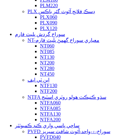
PLM220
PLX ڊسڪ فلانج آئوٽ گئر باڪس
PLX060
PLX090
PLX120
سوراخ گردش پليٽ فارم
NT-معياري سوراخ گھمڻ پليٽ فارم
NT060
NT085
NT130
NT200
NT280
NT450
اين ٽي ايف
NTF130
NTF200
NTFA سڌو ڪنيڪٽ هولو روٽري اسٽيج
NTFA060
NTFA085
NTFA130
NTFA200
ساڄي پاسي واري ڪنڊ ڪميوٽٽر
PVFD سوراخ-۾-واحد-آئوٽ شافٽ سيريز
PVFD040