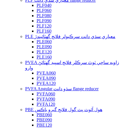
PLF معياري سڌي دانت flange reducer
PLF040
PLF060
PLF080
PLF090
PLF120
PLF160
PLE معياري سڌي دانت سرڪيولر فلانج گھٽائيندڙ
PLE060
PLE090
PLE120
PLE160
PVEA زاويه ساڄي ٽوٿ سرڪلر فلانج اسپيڊ گهٽائڻ
وارو
PVEA060
PVEA090
PVEA120
PVFA Angular سڌو دانت flange reducer
PVFA060
PVFA090
PVFA120
PBE هول آئوٽ پٽ گول فلانج گيرو باڪس
PBE060
PBE090
PBE120