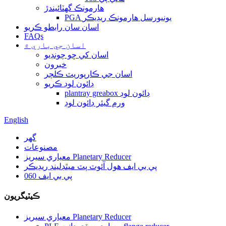
هارمونڪ گھٽائيندڙ
PGA يونيورسل هارمونڪ ريڊيڪر
اسان سان رابطو ڪريو
FAQs
اسان جي باري ۾
اسان کي ڇو چونڊيو
خبرون
اسان جي ڪارپوريٽ ڪلچر
ڊائون لوڊ ڪريو
plantray greabox ڊائون لوڊ
ورم گيئر ڊائون لوڊ
English
گهر
مصنوعات
معياري سيريز Planetary Reducer
پي بي ايف هول آئوٽ پٽ ميٿڊلينڊ ريڊيڪر
پي بي ايف 060
ڪيٽيگريون
معياري سيريز Planetary Reducer