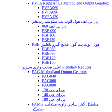
PVFA Right Angle Methodland Output Gearbox
PVFA060
PVFA090
PVFA120
پي بي ايف هول آئوٽ پٽ ميٿڊلينڊ ريڊيڪر
پي بي ايف 060
PBF 090
PBF160
PBF120
PBE هول آئوٽ پٽ گول فلانج گيرو باڪس
PBE060
PBE090
PBE120
PBE160
اعلي صحت واري سيريز Planetary Reducer
PAG Methodland Output Gearbox
PAG040
PAG060
PAG090
پي اي جي 120
پي اي جي 140
پي اي جي 180
PAMG هيليڪل گيئر ساڄي زاويه ميٿڊلينڊ
ريڊيڪر