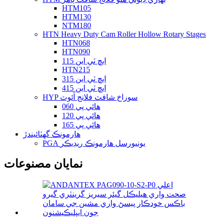
HTM105
HTM130
NTM180
HTN Heavy Duty Cam Roller Hollow Rotary Stages
HTN068
HTN090
ايڇ ٽي اين 115
HTN215
ايڇ ٽي اين 315
ايڇ ٽي اين 415
HYP سوراخ شافٽ فلانج آئوٽ
هائي پي 060
هائي پي 120
هائي پي 165
هارمونڪ گھٽائيندڙ
PGA يونيورسل هارمونڪ ريڊيڪر
نمايان مصنوعات