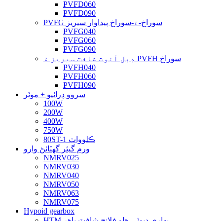
PVFD060
PVFD090
PVFG سوراخ-۾-سوراخ پيداوار سيريز
PVFG040
PVFG060
PVFG090
ڊبل آئوٽ شافٽ سيريز ۾ PVFH سوراخ
PVFH040
PVFH060
PVFH090
سروو ڊرائيو + موٽر
100W
200W
400W
750W
80ST-1 ڪلوواٽ
ورم گيئر گهٽائڻ وارو
NMRV025
NMRV030
NMRV040
NMRV050
NMRV063
NMRV075
Hypoid gearbox
HTM بھاري ڊيوٽي ھلو فلانج شافٽ ٻاھر