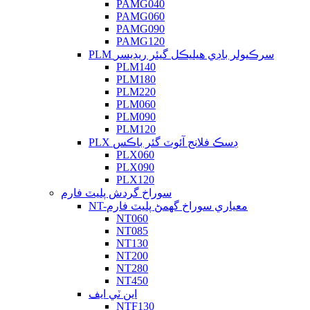
PAMG040
PAMG060
PAMG090
PAMG120
PLM سرڪيولر باڊي هيليڪل گيئر ريڊيسر
PLM140
PLM180
PLM220
PLM060
PLM090
PLM120
PLX ڊسڪ فلانج آئوٽ گئر باڪس
PLX060
PLX090
PLX120
سوراخ گردش پليٽ فارم
NT-معياري سوراخ گھمڻ پليٽ فارم
NT060
NT085
NT130
NT200
NT280
NT450
اين ٽي ايف
NTF130