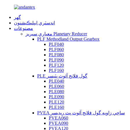
گهر
انڊسٽري ايپليڪيشنون
مصنوعات
معياري سيريز Planetary Reducer
PLF Methodland Output Gearbox
PLF040
PLF060
PLF080
PLF090
PLF120
PLF160
PLE گول فلانج آئوٽ پٽيسر
PLE040
PLE060
PLE080
PLE090
PLE120
PLE160
PVEA ساڄي زاويه گول فلانج آئوٽ پٽ ريڊيسر
PVEA060
PVEA090
PVEA120