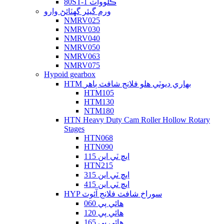
80ST-1 ڪلوواٽ
ورم گيئر گهٽائڻ وارو
NMRV025
NMRV030
NMRV040
NMRV050
NMRV063
NMRV075
Hypoid gearbox
HTM بھاري ڊيوٽي ھلو فلانج شافٽ ٻاھر
HTM105
HTM130
NTM180
HTN Heavy Duty Cam Roller Hollow Rotary
Stages
HTN068
HTN090
ايڇ ٽي اين 115
HTN215
ايڇ ٽي اين 315
ايڇ ٽي اين 415
HYP سوراخ شافٽ فلانج آئوٽ
هائي پي 060
هائي پي 120
هائي پي 165