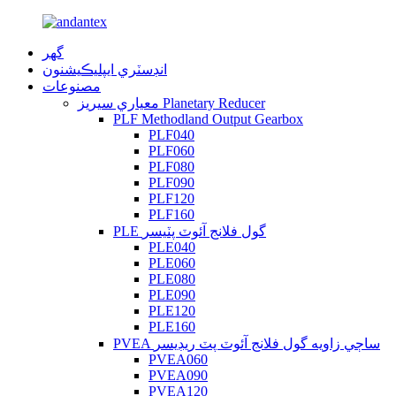
گهر
انڊسٽري ايپليڪيشنون
مصنوعات
معياري سيريز Planetary Reducer
PLF Methodland Output Gearbox
PLF040
PLF060
PLF080
PLF090
PLF120
PLF160
PLE گول فلانج آئوٽ پٽيسر
PLE040
PLE060
PLE080
PLE090
PLE120
PLE160
PVEA ساڄي زاويه گول فلانج آئوٽ پٽ ريڊيسر
PVEA060
PVEA090
PVEA120