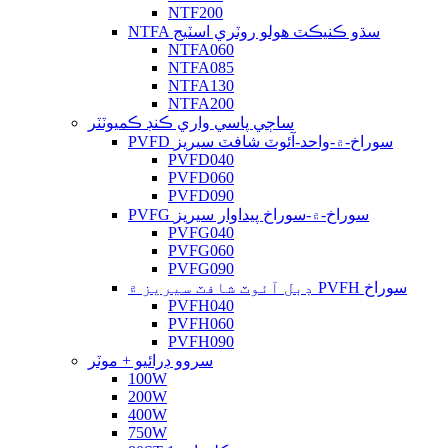
NTF200
NTFA سڌو ڪنيڪٽ هولو روٽري اسٽيج
NTFA060
NTFA085
NTFA130
NTFA200
ساڄي پاسي واري ڪنڊ ڪميوٽٽر
PVFD سوراخ-۾-واحد-آئوٽ شافٽ سيريز
PVFD040
PVFD060
PVFD090
PVFG سوراخ-۾-سوراخ پيداوار سيريز
PVFG040
PVFG060
PVFG090
ڊبل آئوٽ شافٽ سيريز ۾ PVFH سوراخ
PVFH040
PVFH060
PVFH090
سروو ڊرائيو + موٽر
100W
200W
400W
750W