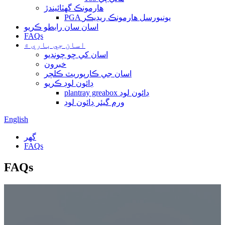
هارمونڪ گھٽائيندڙ
PGA يونيورسل هارمونڪ ريڊيڪر
اسان سان رابطو ڪريو
FAQs
اسان جي باري ۾
اسان کي ڇو چونڊيو
خبرون
اسان جي ڪارپوريٽ ڪلچر
ڊائون لوڊ ڪريو
plantray greabox ڊائون لوڊ
ورم گيئر ڊائون لوڊ
English
گهر
FAQs
FAQs