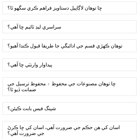
ڇا توهان لاڳاپيل دستاويز فراهم ڪري سگهو ٿا؟
سراسري ليڊ ٽائيم ڇا آهي؟
توهان ڪهڙي قسم جي ادائيگي جا طريقا قبول ڪندا آهيو؟
پيداوار وارنٽي ڇا آهي؟
ڇا توهان مصنوعات جي محفوظ ۽ محفوظ ترسيل جي
ضمانت ڏيو ٿا؟
شپنگ فيس بابت ڪيئن؟
اسان کي هن حڪم جي ضرورت آهي، اسان کي ڇا ڪرڻ
جي ضرورت آهي؟