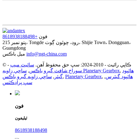
فون
+8618938188498
پتو
نمبر 215، Tongde روڊ، چوٿون ڳوٺ، Shijie Town، Dongguan،
Guangdong
info@ngt-china.com
ميل باڪس
© ڪاپي رائيٽ - 2010-2024: سڀ حق محفوظ آهن.
سائيٽ ميپ
-
هائپوڊ
,
ساڄي زاويه Planetary Gearbox
سوراخ شافٽ گيرو باڪس
,
هائپوڊ گيئرس
,
,
Planetary Gearbox
,
گيئر
,
ساڄي زاويه گيرو باڪس
سڀ پراڊڪٽس
فون
ٽيليفون
8618938188498