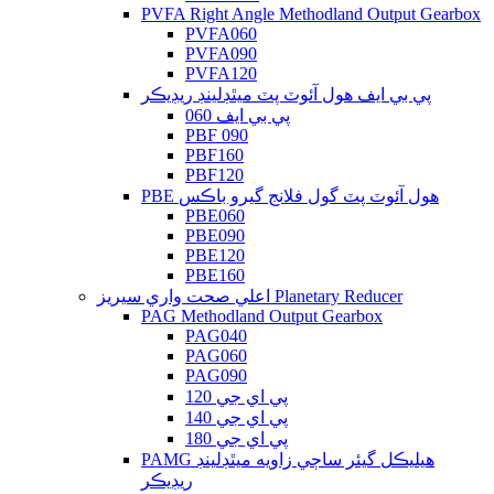
PVFA Right Angle Methodland Output Gearbox
PVFA060
PVFA090
PVFA120
پي بي ايف هول آئوٽ پٽ ميٿڊلينڊ ريڊيڪر
پي بي ايف 060
PBF 090
PBF160
PBF120
PBE هول آئوٽ پٽ گول فلانج گيرو باڪس
PBE060
PBE090
PBE120
PBE160
اعلي صحت واري سيريز Planetary Reducer
PAG Methodland Output Gearbox
PAG040
PAG060
PAG090
پي اي جي 120
پي اي جي 140
پي اي جي 180
PAMG هيليڪل گيئر ساڄي زاويه ميٿڊلينڊ
ريڊيڪر