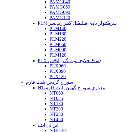
PAMG040
PAMG060
PAMG090
PAMG120
PLM سرڪيولر باڊي هيليڪل گيئر ريڊيسر
PLM140
PLM180
PLM220
PLM060
PLM090
PLM120
PLX ڊسڪ فلانج آئوٽ گئر باڪس
PLX060
PLX090
PLX120
سوراخ گردش پليٽ فارم
NT-معياري سوراخ گھمڻ پليٽ فارم
NT060
NT085
NT130
NT200
NT280
NT450
اين ٽي ايف
NTF130