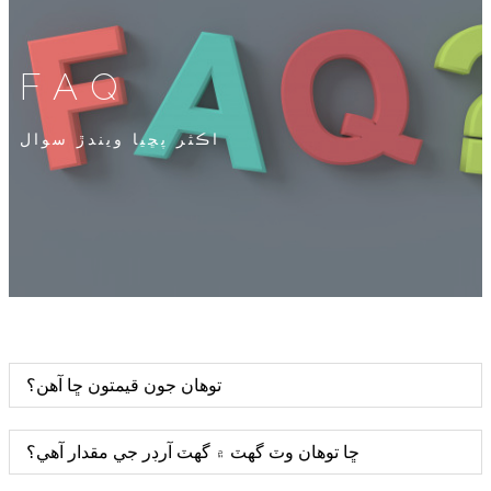
FAQ
اڪثر پڇيا ويندڙ سوال
توهان جون قيمتون ڇا آهن؟
ڇا توهان وٽ گهٽ ۾ گهٽ آرڊر جي مقدار آهي؟