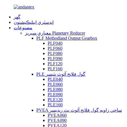
گهر
انڊسٽري ايپليڪيشنون
مصنوعات
معياري سيريز Planetary Reducer
PLF Methodland Output Gearbox
PLF040
PLF060
PLF080
PLF090
PLF120
PLF160
PLE گول فلانج آئوٽ پٽيسر
PLE040
PLE060
PLE080
PLE090
PLE120
PLE160
PVEA ساڄي زاويه گول فلانج آئوٽ پٽ ريڊيسر
PVEA060
PVEA090
PVEA120