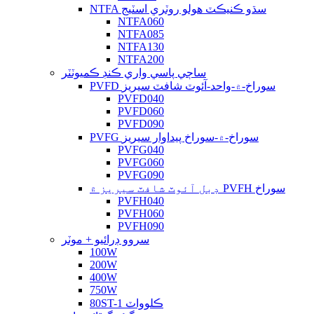
NTFA سڌو ڪنيڪٽ هولو روٽري اسٽيج
NTFA060
NTFA085
NTFA130
NTFA200
ساڄي پاسي واري ڪنڊ ڪميوٽٽر
PVFD سوراخ-۾-واحد-آئوٽ شافٽ سيريز
PVFD040
PVFD060
PVFD090
PVFG سوراخ-۾-سوراخ پيداوار سيريز
PVFG040
PVFG060
PVFG090
ڊبل آئوٽ شافٽ سيريز ۾ PVFH سوراخ
PVFH040
PVFH060
PVFH090
سروو ڊرائيو + موٽر
100W
200W
400W
750W
80ST-1 ڪلوواٽ