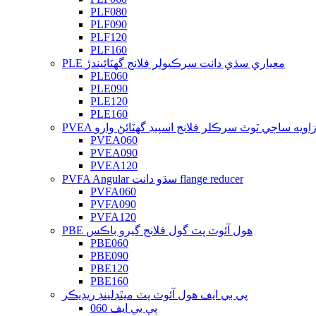
PLF080
PLF090
PLF120
PLF160
PLE معياري سڌي دانت سرڪيولر فلانج گھٽائيندڙ
PLE060
PLE090
PLE120
PLE160
PVE زاويه ساڄي ٽوٿ سرڪلر فلانج اسپيڊ گهٽائڻ وارو
PVEA060
PVEA090
PVEA120
PVFA Angular سڌو دانت flange reducer
PVFA060
PVFA090
PVFA120
PBE هول آئوٽ پٽ گول فلانج گيرو باڪس
PBE060
PBE090
PBE120
PBE160
پي بي ايف هول آئوٽ پٽ ميٿڊلينڊ ريڊيڪر
پي بي ايف 060