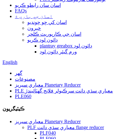
اسان سان رابطو ڪريو
FAQs
اسان جي باري ۾
اسان کي ڇو چونڊيو
خبرون
اسان جي ڪارپوريٽ ڪلچر
ڊائون لوڊ ڪريو
plantray greabox ڊائون لوڊ
ورم گيئر ڊائون لوڊ
English
گهر
مصنوعات
معياري سيريز Planetary Reducer
PLE معياري سڌي دانت سرڪيولر فلانج گھٽائيندڙ
PLE060
ڪيٽيگريون
معياري سيريز Planetary Reducer
PLF معياري سڌي دانت flange reducer
PLF040
PLF060