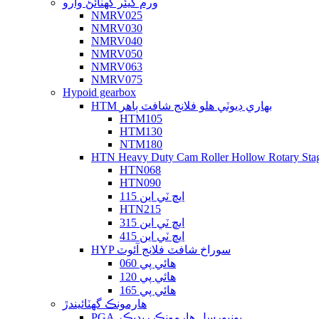
ورم گيئر گهٽائڻ وارو
NMRV025
NMRV030
NMRV040
NMRV050
NMRV063
NMRV075
Hypoid gearbox
HTM بھاري ڊيوٽي ھلو فلانج شافٽ ٻاھر
HTM105
HTM130
NTM180
HTN Heavy Duty Cam Roller Hollow Rotary Sta
HTN068
HTN090
ايڇ ٽي اين 115
HTN215
ايڇ ٽي اين 315
ايڇ ٽي اين 415
HYP سوراخ شافٽ فلانج آئوٽ
هائي پي 060
هائي پي 120
هائي پي 165
هارمونڪ گھٽائيندڙ
PGA يونيورسل هارمونڪ ريڊيڪر