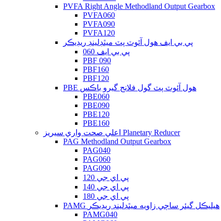
PVFA Right Angle Methodland Output Gearbox
PVFA060
PVFA090
PVFA120
پي بي ايف هول آئوٽ پٽ ميٿڊلينڊ ريڊيڪر
پي بي ايف 060
PBF 090
PBF160
PBF120
PBE هول آئوٽ پٽ گول فلانج گيرو باڪس
PBE060
PBE090
PBE120
PBE160
اعلي صحت واري سيريز Planetary Reducer
PAG Methodland Output Gearbox
PAG040
PAG060
PAG090
پي اي جي 120
پي اي جي 140
پي اي جي 180
PAMG هيليڪل گيئر ساڄي زاويه ميٿڊلينڊ ريڊيڪر
PAMG040