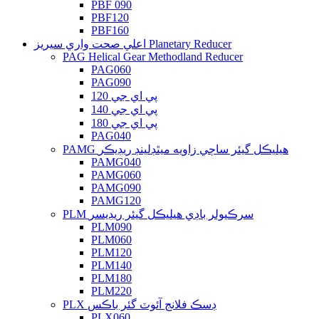
PBF 090
PBF120
PBF160
اعلي صحت واري سيريز Planetary Reducer
PAG Helical Gear Methodland Reducer
PAG060
PAG090
پي اي جي 120
پي اي جي 140
پي اي جي 180
PAG040
PAMG هيليڪل گيئر ساڄي زاويه ميٿڊلينڊ ريڊيڪر
PAMG040
PAMG060
PAMG090
PAMG120
PLM سرڪيولر باڊي هيليڪل گيئر ريڊيسر
PLM090
PLM060
PLM120
PLM140
PLM180
PLM220
PLX ڊسڪ فلانج آئوٽ گئر باڪس
PLX060